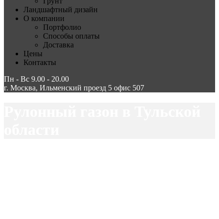
Грунт
Ландшафтный дизайн
О компании
Портфолио
Способы оплаты
Доставка
Цены
Контакты
Пн - Вс 9.00 - 20.00
г. Москва, Ильменский проезд 5 офис 507
Рулонный газон в Тульской
области
МосБлаго
Доставка рулонного газона
Рулонный газон в
Тульской области