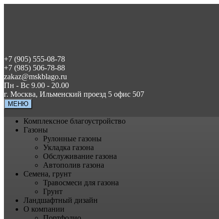
+7 (905) 555-08-78
+7 (985) 506-78-88
zakaz@mskblago.ru
Пн - Вс 9.00 - 20.00
г. Москва, Ильменский проезд 5 офис 507
МЕНЮ
Комплексное благоустройство
Газоны
Рулонные газоны
Укладка газона
Обслуживание газона
Автополив газона
Семена, грунт
Травосмеси для газона
Грунт
Ландшафтный дизайн
О компании
Портфолио