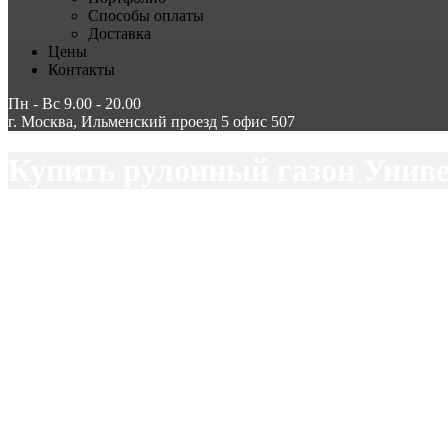
Способы оплаты
Доставка
Цены
Контакты
Пн - Вс 9.00 - 20.00
г. Москва, Ильменский проезд 5 офис 507
Купить рулонный газон Унив
МосБлаго
Купить рулонный газон Универсальный в Москве