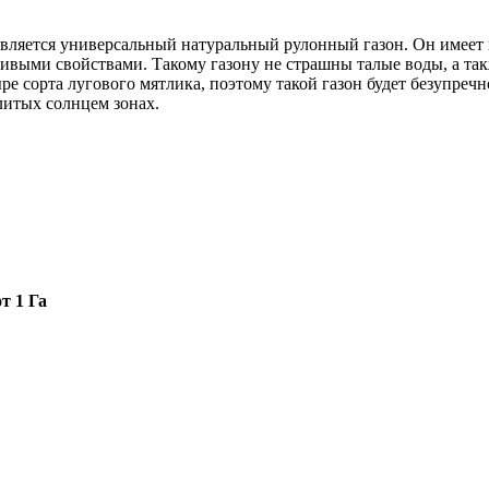
ляется универсальный натуральный рулонный газон. Он имеет 
чивыми свойствами. Такому газону не страшны талые воды, а та
е сорта лугового мятлика, поэтому такой газон будет безупречн
алитых солнцем зонах.
т 1 Га