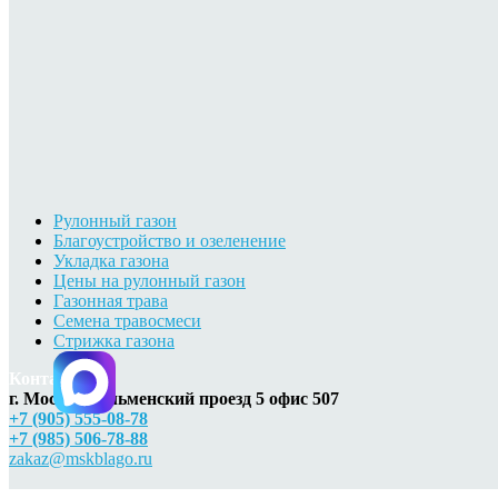
Рулонный газон
Благоустройство и озеленение
Укладка газона
Цены на рулонный газон
Газонная трава
Семена травосмеси
Стрижка газона
Контакты
г. Москва, Ильменский проезд 5 офис 507
+7 (905) 555-08-78
+7 (985) 506-78-88
zakaz@mskblago.ru