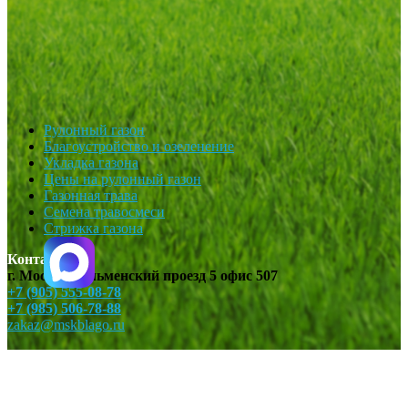
Рулонный газон
Благоустройство и озеленение
Укладка газона
Цены на рулонный газон
Газонная трава
Семена травосмеси
Стрижка газона
Контакты
г. Москва, Ильменский проезд 5 офис 507
+7 (905) 555-08-78
+7 (985) 506-78-88
zakaz@mskblago.ru