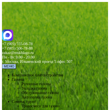
+7 (905) 555-08-78
+7 (985) 506-78-88
zakaz@mskblago.ru
Пн - Вс 9.00 - 20.00
г. Москва, Ильменский проезд 5 офис 507
МЕНЮ
Комплексное благоустройство
Газоны
Рулонные газоны
Укладка газона
Обслуживание газона
Автополив газона
Семена, грунт
Травосмеси для газона