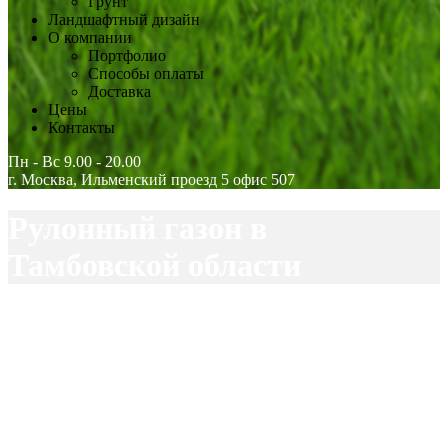
Грунт
Ландшафтный дизайн
О компании
Портфолио
Способы оплаты
Доставка
Цены
Контакты
Пн - Вс 9.00 - 20.00
г. Москва, Ильменский проезд 5 офис 507
Рулонный газон в
Тамбовской области
МосБлаго
Доставка рулонного газона
Рулонный газон в
Тамбовской области