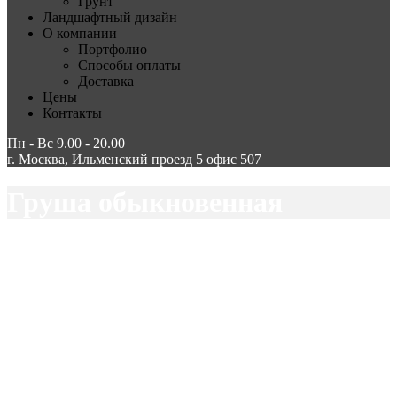
Грунт
Ландшафтный дизайн
О компании
Портфолио
Способы оплаты
Доставка
Цены
Контакты
Пн - Вс 9.00 - 20.00
г. Москва, Ильменский проезд 5 офис 507
Груша обыкновенная
МосБлаго
Груша обыкновенная